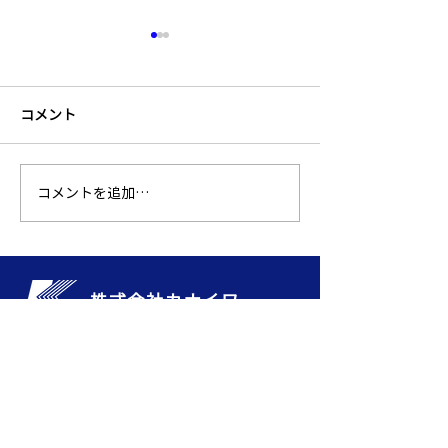
MRO北陸放送「ミツケテ
ミ！いしか輪の企業」に
掲載いただきました
コメント
MRO北陸放送70周年記念サ
イト内の「ミツケテミ！いし
か輪の企業」ページに、2022
年6月に取材いただいた放送
コメントを追加…
北國銀行産業振
動画を掲載していただきまし
より表彰いただ
た。 動画はこちらのページか
らご覧いただけます。 地下の
プロ集団カナイワ
株式会社カナイワ​
https://www.mro.co.jp/70th
【本社】
/mitsu...
〒921-8027
石川県金沢市神田2丁目9番19号​
TEL：
076-244-6447
FAX：076-244-6407
​【白山事業所・白山営業所】