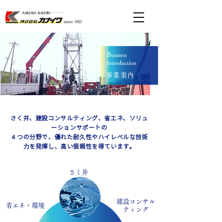
B
usiness
Introduction
事業案内
さく井、建設コンサルティング、省エネ、ソリュ
ーションサポートの
４つの分野で、
優れた耐久性やハイレベルな技術
力を発揮し、
高い信頼性を得ています。
さく井
建設コンサル
省エネ・環境
ティング