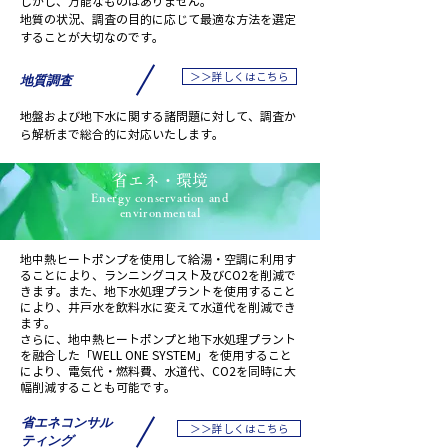
しかし、万能なものはありません。
地質の状況、調査の目的に応じて最適な方法を選定
することが大切なのです。
＞＞詳しくはこちら
地質調査
地盤および地下水に関する諸問題に対して、調査か
ら解析まで総合的に対応いたします。
省エネ・環境
Energy conservation and
environmental
地中熱ヒートポンプを使用して給湯・空調に利用す
ることにより、ランニングコスト及びCO2を削減で
きます。また、地下水処理プラントを使用すること
により、井戸水を飲料水に変えて水道代を削減でき
ます。
さらに、地中熱ヒートポンプと地下水処理プラント
を融合した「WELL ONE SYSTEM」を使用すること
により、電気代・燃料費、水道代、CO2を同時に大
幅削減することも可能です。
省エネコンサル
＞＞詳しくはこちら
ティング