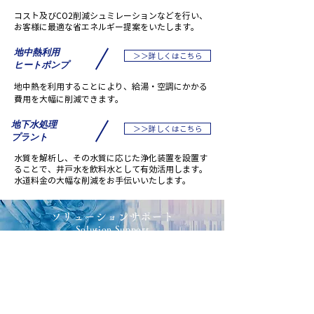
コスト及びCO2削減シュミレーションなどを行い、
お客様に最適な省エネルギー提案をいたします。
地中熱利用
＞＞詳しくはこちら
ヒートポンプ
地中熱を利用することにより、給湯・空調にかかる
費用を大幅に削減できます。
地下水処理
＞＞詳しくはこちら
プラント
水質を解析し、その水質に応じた浄化装置を設置す
ることで、井戸水を飲料水として有効活用します。
水道料金の大幅な削減をお手伝いいたします。
​ソリューションサポート
​Solution Support
お客様が抱えている様々な問題を、当社のノウハウを
活かして問題解決をサポートする部門です。
オリジナル水処理プラントの設計や、環境にやさしい
水処理剤の開発、他企業との技術コラボレーションな