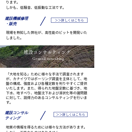
ります。
しかも、低騒音、低振動な工法です。
建設機械修理
＞＞詳しくはこちら
・販売
現場を熟知した弊社が、高性能のビットを開発いた
しました。
建設コンサルティング
Ground consulting
「大地を知る」ために様々な手法で調査されます
が、カナイワではボーリング調査を主体として、地
盤の構成、強度および各種定数を判りやすくご提供
いたします。また、得られた地盤定数に基づき、地
下水、地すべり、地盤沈下および液状化等の諸問題
に対して、説得力のあるコンサルティングを行いま
す。
建設コンサル
＞＞詳しくはこちら
ティング
地質の情報を得るためには様々な方法があります。