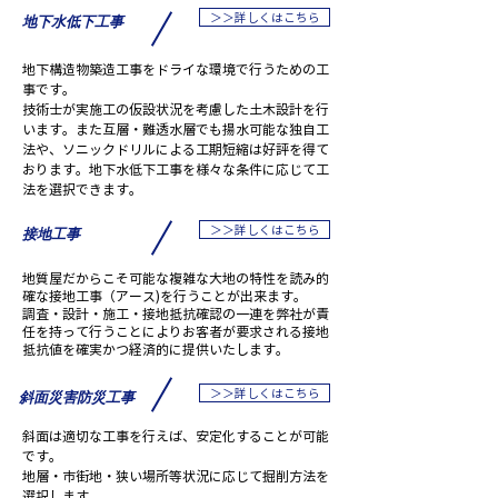
＞＞詳しくはこちら
地下水低下工事
地下構造物築造工事をドライな環境で行うための工
事です。
技術士が実施工の仮設状況を考慮した土木設計を行
います。また互層・難透水層でも揚水可能な独自工
法や、ソニックドリルによる工期短縮は好評を得て
おります。地下水低下工事を様々な条件に応じて工
法を選択できます。
＞＞詳しくはこちら
​接地工事
地質屋だからこそ可能な複雑な大地の特性を読み的
確な接地工事（アース)を行うことが出来ます。
調査・設計・施工・接地抵抗確認の一連を弊社が責
任を持って行うことによりお客者が要求される接地
抵抗値を確実かつ経済的に提供いたします。
＞＞詳しくはこちら
斜面災害防災工事
斜面は適切な工事を行えば、安定化することが可能
です。
地層・市街地・狭い場所等状況に応じて掘削方法を
選択します。