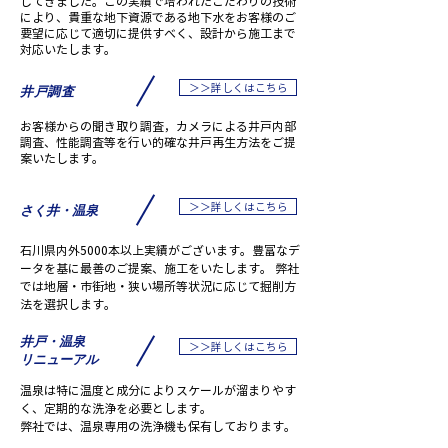
してきました。この実績で培われたこだわりの技術
により、貴重な地下資源である地下水をお客様のご
要望に応じて適切に提供すべく、設計から施工まで
対応いたします。
＞＞詳しくはこちら
​井戸調査
お客様からの聞き取り調査，カメラによる井戸内部
調査、性能調査等を行い的確な井戸再生方法をご提
案いたします。
＞＞詳しくはこちら
さく井・温泉
石川県内外5000本以上実績がございます。豊富なデ
ータを基に最善のご提案、施工をいたします。 弊社
では地層・市街地・狭い場所等状況に応じて掘削方
法を選択します。
​井戸・温泉
＞＞詳しくはこちら
リニューアル
温泉は特に温度と成分によりスケールが溜まりやす
く、定期的な洗浄を必要とします。
弊社では、温泉専用の洗浄機も保有しております。