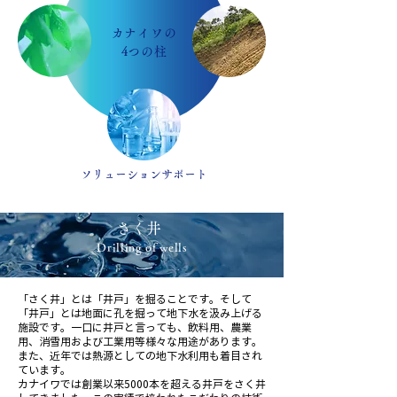
カナイワの
4つの柱
​ソリューションサポート
​さく井
Drilling of wells
「さく井」とは「井戸」を掘ることです。そして
「井戸」とは地面に孔を掘って地下水を汲み上げる
施設です。一口に井戸と言っても、飲料用、農業
用、消雪用および工業用等様々な用途があります。
また、近年では熱源としての地下水利用も着目され
ています。
カナイワでは創業以来5000本を超える井戸をさく井