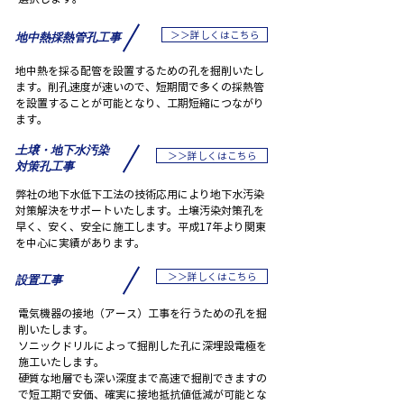
＞＞詳しくはこちら
地中熱採熱管孔工事
地中熱を採る配管を設置するための孔を掘削いたし
ます。削孔速度が速いので、短期間で多くの採熱管
を設置することが可能となり、工期短縮につながり
ます。
土壌・地下水汚染
＞＞詳しくはこちら
対策孔工事
弊社の地下水低下工法の技術応用により地下水汚染
対策解決をサポートいたします。土壌汚染対策孔を
早く、安く、安全に施工します。平成17年より関東
を中心に実績があります。
＞＞詳しくはこちら
設置工事
電気機器の接地（アース）工事を行うための孔を掘
削いたします。
ソニックドリルによって掘削した孔に深埋設電極を
施工いたします。
硬質な地層でも深い深度まで高速で掘削できますの
で短工期で安価、確実に接地抵抗値低減が可能とな