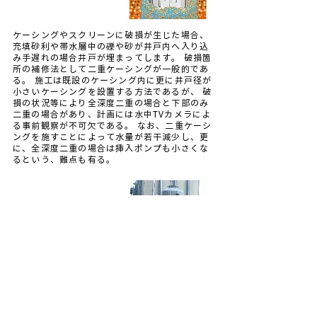
ケーシングやスクリーンに破損が生じた場合、
充填砂利や帯水層中の礫や砂が井戸内へ入り込
み手遅れの場合井戸が埋まってします。 破損箇
所の補修法として二重ケーシングが一般的であ
る。 施工は既設のケーシング内に更に井戸径が
小さいケーシングを設置する方法であるが、 破
損の状況等により全深度二重の場合と下部のみ
二重の場合があり、計画には水中TVカメラによ
る事前観察が不可欠である。 なお、二重ケーシ
ングを施すことによって水量が若干減少し、更
に、全深度二重の場合は挿入ポンプも小さくな
るという、難点も有る。
付帯設備の点検・
変
更
付帯設備には、揚水ポンプ・操作盤・ピット・
滅菌装置・圧力タンク・濾過装置等が ありま
す。これらの多くは野外設置してあり、機器の
老化，腐食，雨水の井戸ピット内や 各装置への
浸入，滅菌装置または濾過装置の注入剤減少，
圧力タンク内の堆砂・空気量の 変化等が生じる