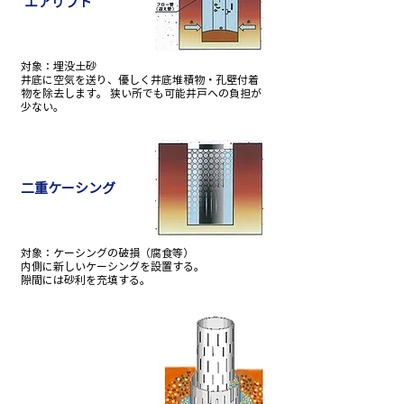
エアリフト
対象：埋没土砂
井底に空気を送り、優しく井底堆積物・孔壁付着
物を除去します。 狭い所でも可能井戸への負担が
少ない。
二重ケーシング
対象：ケーシングの破損（腐食等）
内側に新しいケーシングを設置する。
隙間には砂利を充填する。
​二重ケーシング