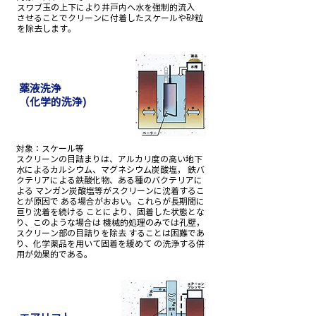
スワブ玉の上下により井戸内へ水を強制的流入
させることでクリーンに付着したスケールや砂粒
を除去します。
薬液洗浄
（化学的洗浄)
対象：スケール等
スクリーンの目詰まりは、アルカリ度の高い地下
水によるカルシウム、マグネシウム炭酸塩， 鉄バ
クテリアによる鉄酸化物、ある種のバクテリアに
よる マンガン炭酸塩等がスクリーンに沈着するこ
とが原因で ある場合がおおい。これらが長期間に
亘り沈着を続ける ことにより、固着した状態とな
り、このような場合は 機械的処理のみでは孔壁，
スクリーン部の目詰りを除去 することは困難であ
り、化学薬品を用いて固着を緩めて の洗浄する併
用が効果的である。